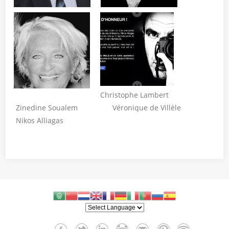
Christophe Lambert
Zinedine Soualem Véronique de Villèle
Nikos Alliagas